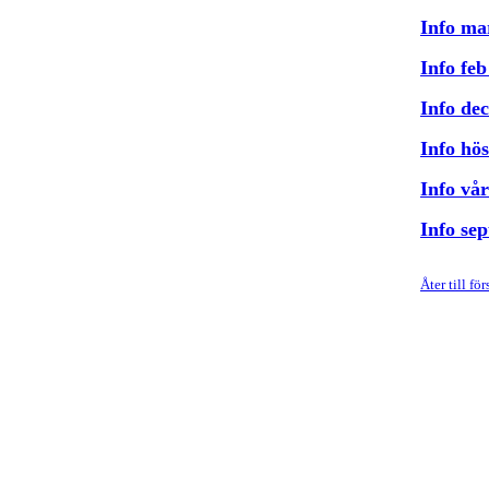
Info ma
Info fe
Info de
Info hös
Info vå
Info sep
Åter till fö