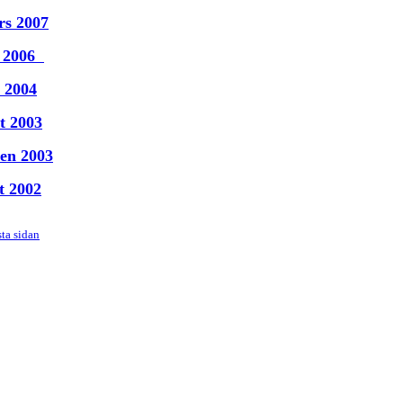
rs 2007
b 2006
c 2004
t 2003
ren 2003
t 2002
rsta sidan