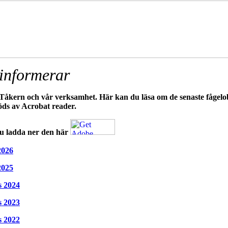
 informerar
m Tåkern och vår verksamhet
. Här kan du läsa om de senaste fågelo
töds av Acrobat reader.
u ladda ner den här
2026
2025
s 2024
s 2023
s 2022